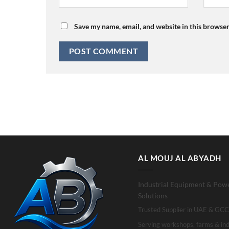
Save my name, email, and website in this browser
AL MOUJ AL ABYADH
Industrial Equipment & Pow
Solutions
Trusted Supplier in UAE & GCC
Serving workshops, farms & ind