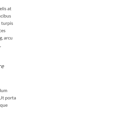
lis at
ucibus
 turpis
ces
g, arcu
,
re
rdum
 Ut porta
sque