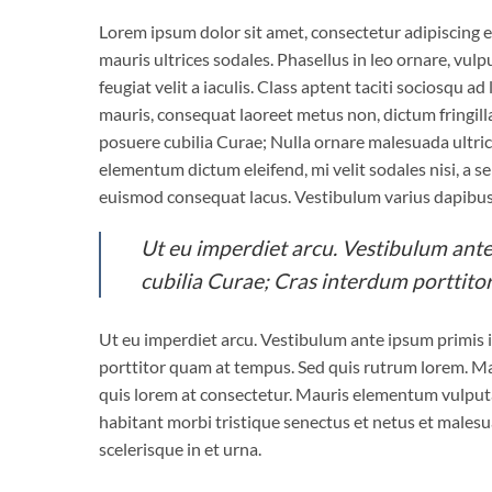
Lorem ipsum dolor sit amet, consectetur adipiscing eli
mauris ultrices sodales. Phasellus in leo ornare, vulp
feugiat velit a iaculis. Class aptent taciti sociosqu 
mauris, consequat laoreet metus non, dictum fringilla
posuere cubilia Curae; Nulla ornare malesuada ultricie
elementum dictum eleifend, mi velit sodales nisi, a se
euismod consequat lacus. Vestibulum varius dapibus 
Ut eu imperdiet arcu. Vestibulum ante 
cubilia Curae; Cras interdum porttito
Ut eu imperdiet arcu. Vestibulum ante ipsum primis i
porttitor quam at tempus. Sed quis rutrum lorem. Mau
quis lorem at consectetur. Mauris elementum vulputat
habitant morbi tristique senectus et netus et malesua
scelerisque in et urna.