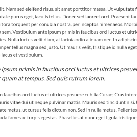
t. Nam sed eleifend risus, sit amet porttitor massa. Ut vulputate fe
utate purus eget, iaculis tellus. Donec sed laoreet orci. Praesent fa
ad litora torquent per conubia nostra, per inceptos himenaeos. Morbi
 sem. Vestibulum ante ipsum primis in faucibus orci luctus et ultri
s. Nulla luctus velit diam, at lacinia odio aliquam nec. In adipiscin
mper tellus magna sed justo. Ut mauris velit, tristique id nulla eget
lacus et vestibulum.
ipsum primis in faucibus orci luctus et ultrices posue
r quam at tempus. Sed quis rutrum lorem.
n faucibus orci luctus et ultrices posuere cubilia Curae; Cras inte
ris vitae dui ut neque pulvinar mattis. Mauris sed tincidunt nisi.
e metus, ut cursus felis dictum non. Sed in nulla metus. Pellente
da fames ac turpis egestas. Phasellus at nunc eget ligula tristique