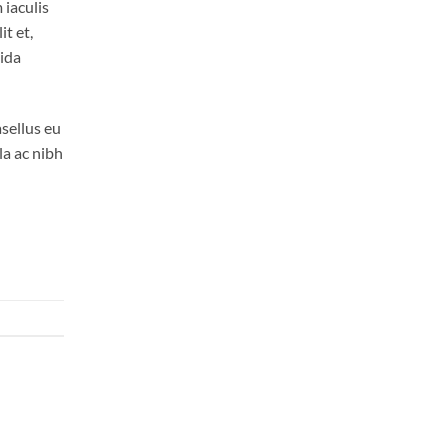
 iaculis
t et,
vida
asellus eu
la ac nibh