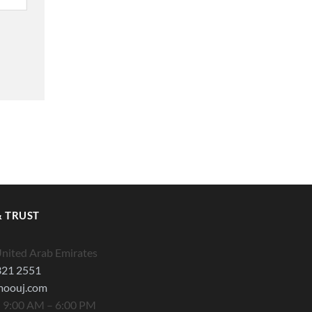
 TRUST
United Arab Emirates
321 2551
moouj.com
 9:00 AM – 6:00 PM