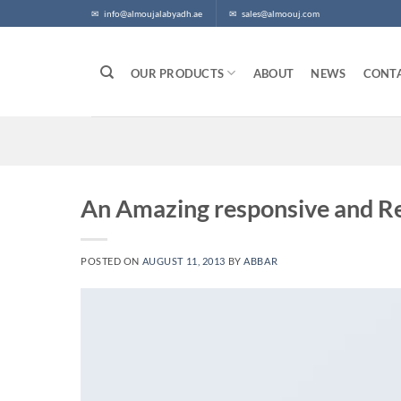
Skip
✉
info@almoujalabyadh.ae
✉
sales@almoouj.com
to
content
OUR PRODUCTS
ABOUT
NEWS
CONT
An Amazing responsive and Re
POSTED ON
AUGUST 11, 2013
BY
ABBAR