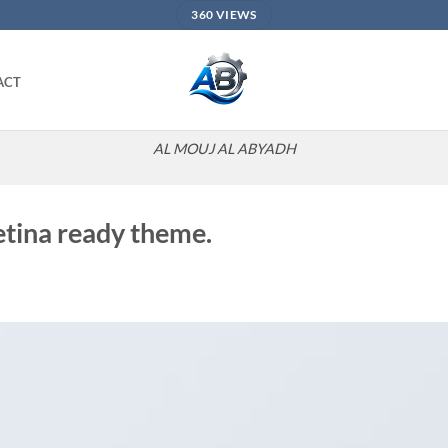
360 VIEWS
ACT
AL MOUJ AL ABYADH
tina ready theme.