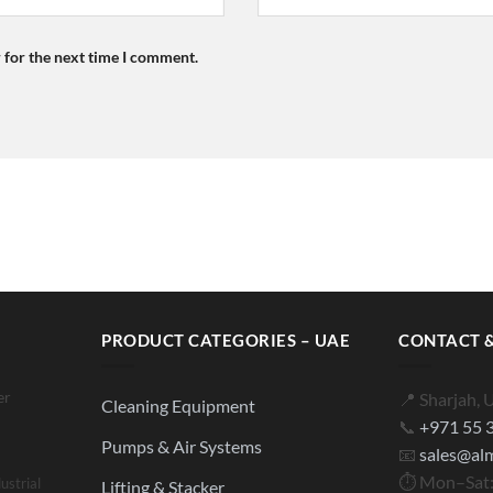
 for the next time I comment.
PRODUCT CATEGORIES – UAE
CONTACT &
er
📍 Sharjah, 
Cleaning Equipment
📞
+971 55 
Pumps & Air Systems
📧
sales@al
⏱ Mon–Sat:
ustrial
Lifting & Stacker