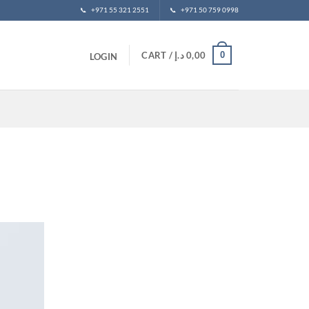
📞
+971 55 321 2551
📞
+971 50 759 0998
0
CART /
د.إ
0,00
LOGIN